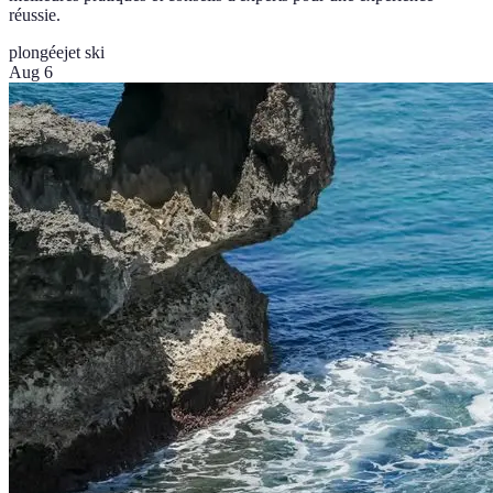
réussie.
plongée
jet ski
Aug 6