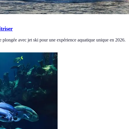
triser
de plongée avec jet ski pour une expérience aquatique unique en 2026.