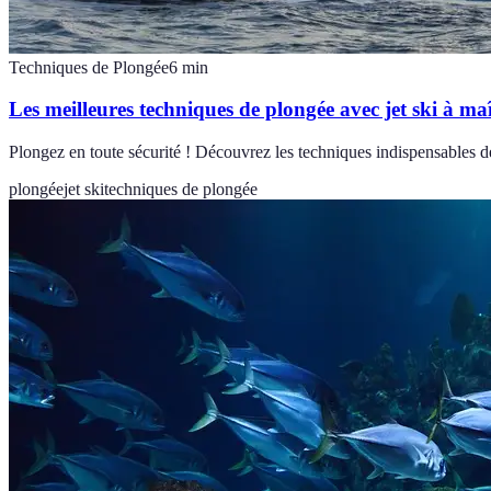
Techniques de Plongée
6
min
Les meilleures techniques de plongée avec jet ski à maî
Plongez en toute sécurité ! Découvrez les techniques indispensables 
plongée
jet ski
techniques de plongée