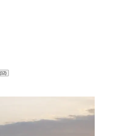
(
12
)