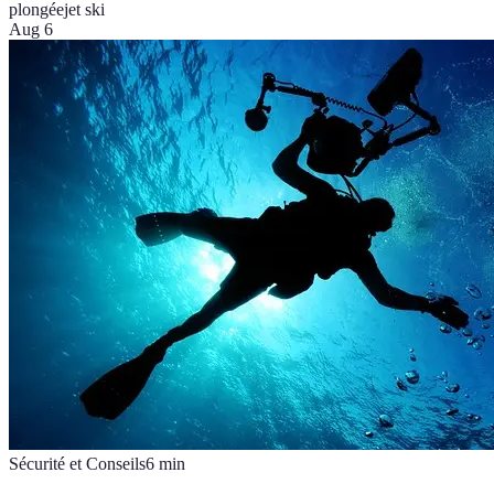
plongée
jet ski
Aug 6
Sécurité et Conseils
6
min