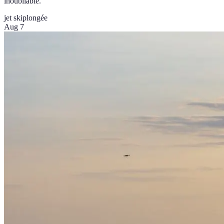
inoubliable.
jet ski
plongée
Aug 7