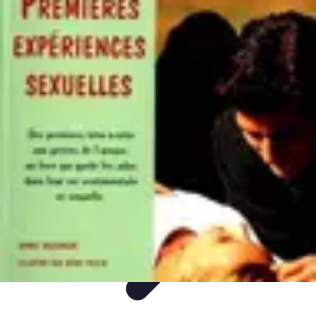
Plongée et Jet
Plongée
Équipement
Techniques
Techniques de Plongée
Tutoriels
Plongée et Jet