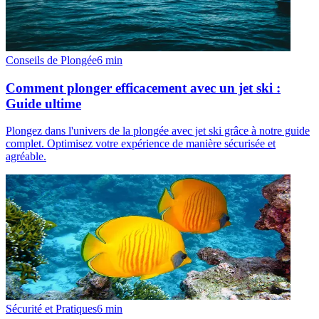
Conseils de Plongée
6
min
Comment plonger efficacement avec un jet ski :
Guide ultime
Plongez dans l'univers de la plongée avec jet ski grâce à notre guide
complet. Optimisez votre expérience de manière sécurisée et
agréable.
Sécurité et Pratiques
6
min