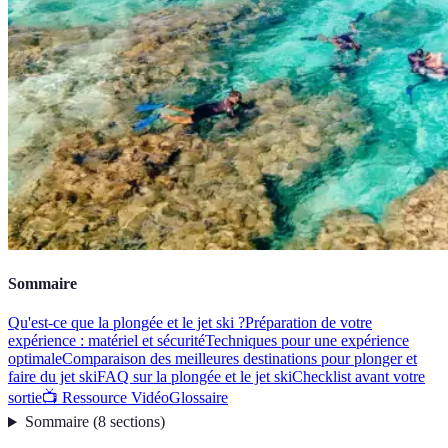
Sommaire
Qu'est-ce que la plongée et le jet ski ?
Préparation de votre
expérience : matériel et sécurité
Techniques pour une expérience
optimale
Comparaison des meilleures destinations pour plonger et
faire du jet ski
FAQ sur la plongée et le jet ski
Checklist avant votre
sortie
📺 Ressource Vidéo
Glossaire
Sommaire
(
8
sections
)