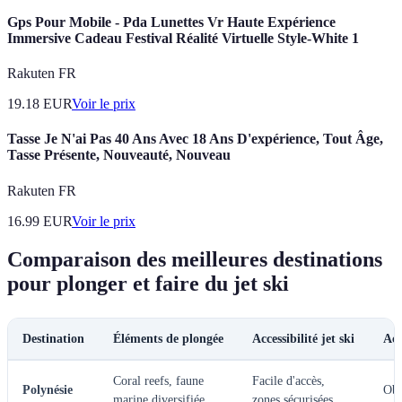
Gps Pour Mobile - Pda Lunettes Vr Haute Expérience
Immersive Cadeau Festival Réalité Virtuelle Style-White 1
Rakuten FR
19.18
EUR
Voir le prix
Tasse Je N'ai Pas 40 Ans Avec 18 Ans D'expérience, Tout Âge,
Tasse Présente, Nouveauté, Nouveau
Rakuten FR
16.99
EUR
Voir le prix
Comparaison des meilleures destinations
pour plonger et faire du jet ski
Destination
Éléments de plongée
Accessibilité jet ski
Act
Coral reefs, faune
Facile d'accès,
Polynésie
Obs
marine diversifiée
zones sécurisées