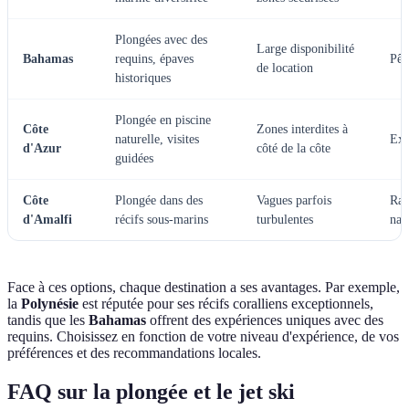
Plongées avec des
Large disponibilité
Bahamas
requins, épaves
Pêc
de location
historiques
Plongée en piscine
Côte
Zones interdites à
naturelle, visites
Exc
d'Azur
côté de la côte
guidées
Côte
Plongée dans des
Vagues parfois
Ran
d'Amalfi
récifs sous-marins
turbulentes
nat
Face à ces options, chaque destination a ses avantages. Par exemple,
la
Polynésie
est réputée pour ses récifs coralliens exceptionnels,
tandis que les
Bahamas
offrent des expériences uniques avec des
requins. Choisissez en fonction de votre niveau d'expérience, de vos
préférences et des recommandations locales.
FAQ sur la plongée et le jet ski