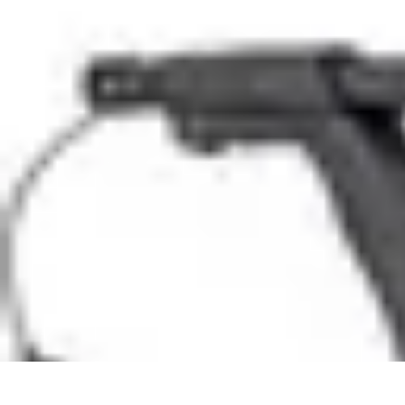
Plongée et Jet
Plongée
Équipement
Techniques
Techniques de Plongée
Tutoriels
Plongée et Jet