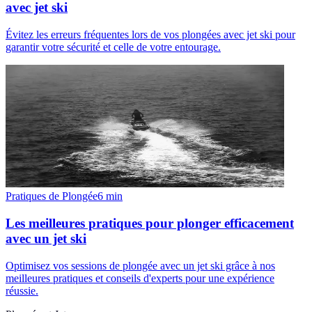
avec jet ski
Évitez les erreurs fréquentes lors de vos plongées avec jet ski pour
garantir votre sécurité et celle de votre entourage.
Pratiques de Plongée
6
min
Les meilleures pratiques pour plonger efficacement
avec un jet ski
Optimisez vos sessions de plongée avec un jet ski grâce à nos
meilleures pratiques et conseils d'experts pour une expérience
réussie.