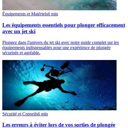
Équipements et Matériels
6
min
Les équipements essentiels pour plonger efficacement
avec un jet ski
Plongez dans l'univers du jet ski avec notre guide complet sur les
équipements indispensables pour une expérience de plongée
sécurisée et agréable.
Sécurité et Conseils
6
min
Les erreurs à éviter lors de vos sorties de plongée