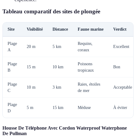
Tableau comparatif des sites de plongée
Site
Visibilité
Distance
Faune marine
Verdict
Plage
Requins,
20 m
5 km
Excellent
A
coraux
Plage
Poissons
15 m
10 km
Bon
B
tropicaux
Plage
Raies, étoiles
10 m
3 km
Acceptable
C
de mer
Plage
5 m
15 km
Méduse
À éviter
D
Housse De Téléphone Avec Cordon Waterproof Waterphone
De Pullman