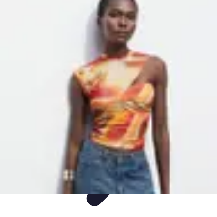
Plongée et Jet
Plongée
Équipement
Techniques
Techniques de Plongée
Tutoriels
Plongée et Jet