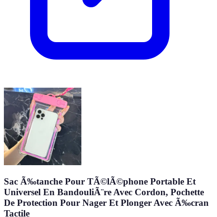
Sac Ã‰tanche Pour TÃ©lÃ©phone Portable Et
Universel En BandouliÃ¨re Avec Cordon, Pochette
De Protection Pour Nager Et Plonger Avec Ã‰cran
Tactile