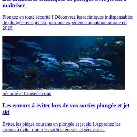
maîtriser
Plongez en toute sécurité ! Découvrez les techniques indispensables
de plongée avec jet ski pour une expérience aquatique unique en
2026.
Sécurité et Conseils
6
min
Les erreurs à éviter lors de vos sorties plongée et jet
ski
Évitez les pièges courants en plongée et jet ski ! Apprenez les
erreurs à éviter pour des sorties réussies et sécurisées.