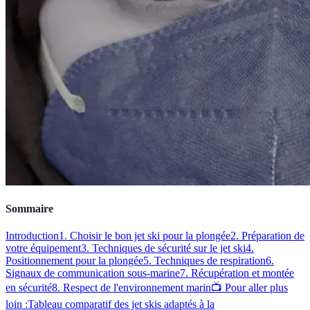
Sommaire
Introduction
1. Choisir le bon jet ski pour la plongée
2. Préparation de
votre équipement
3. Techniques de sécurité sur le jet ski
4.
Positionnement pour la plongée
5. Techniques de respiration
6.
Signaux de communication sous-marine
7. Récupération et montée
en sécurité
8. Respect de l'environnement marin
📺 Pour aller plus
loin :
Tableau comparatif des jet skis adaptés à la