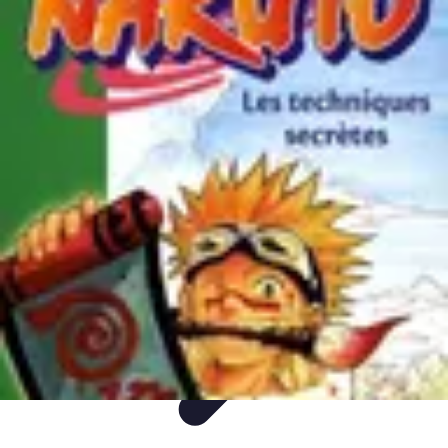
Plongée et Jet
Plongée
Équipement
Techniques
Techniques de Plongée
Tutoriels
Plongée et Jet