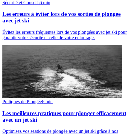
Sécurité et Conseils
6
min
Les erreurs à éviter lors de vos sorties de plongée
avec jet ski
Évitez les erreurs fréquentes lors de vos plongées avec jet ski pour
garantir votre sécurité et celle de votre entourage.
Pratiques de Plongée
6
min
Les meilleures pratiques pour plonger efficacement
avec un jet ski
Optimisez vos sessions de plongée avec un jet ski grâce à nos