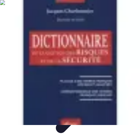
Plongée et Jet
Plongée
Équipement
Techniques
Techniques de Plongée
Tutoriels
Plongée et Jet