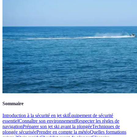
Sommaire
Introduction à la sécurité en jet ski
Équipement de sécurité
essentiel
Connaître son environnement
Respecter les règles de
navigation
Préparer son jet ski avant la plongée
Techniques de
plongée sécurisée
Prendre en compte la météo
Quelles formations