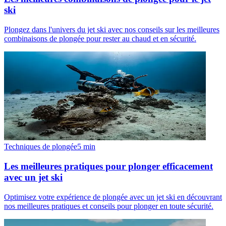
ski
Plongez dans l'univers du jet ski avec nos conseils sur les meilleures
combinaisons de plongée pour rester au chaud et en sécurité.
Techniques de plongée
5
min
Les meilleures pratiques pour plonger efficacement
avec un jet ski
Optimisez votre expérience de plongée avec un jet ski en découvrant
nos meilleures pratiques et conseils pour plonger en toute sécurité.