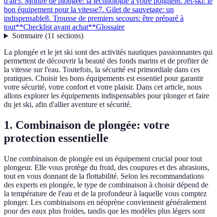
d'air
5. Montre de plongée: la technologie à votre poignet
6. Jet-ski: le
bon équipement pour la vitesse
7. Gilet de sauvetage: un
indispensable
8. Trousse de premiers secours: être préparé à
tout
**Checklist avant achat**
Glossaire
Sommaire
(
11
sections
)
La plongée et le jet ski sont des activités nautiques passionnantes qui
permettent de découvrir la beauté des fonds marins et de profiter de
la vitesse sur l'eau. Toutefois, la sécurité est primordiale dans ces
pratiques. Choisir les bons équipements est essentiel pour garantir
votre sécurité, votre confort et votre plaisir. Dans cet article, nous
allons explorer les équipements indispensables pour plonger et faire
du jet ski, afin d'allier aventure et sécurité.
1. Combinaison de plongée: votre
protection essentielle
Une combinaison de plongée est un équipement crucial pour tout
plongeur. Elle vous protège du froid, des coupures et des abrasions,
tout en vous donnant de la flottabilité. Selon les recommandations
des experts en plongée, le type de combinaison à choisir dépend de
la température de l'eau et de la profondeur à laquelle vous comptez
plonger. Les combinaisons en néoprène conviennent généralement
pour des eaux plus froides, tandis que les modèles plus légers sont