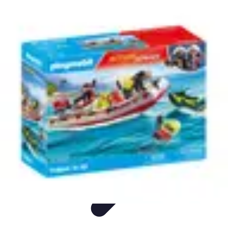
Plongée et Jet
Plongée
Équipement
Techniques
Techniques de Plongée
Tutoriels
Plongée et Jet