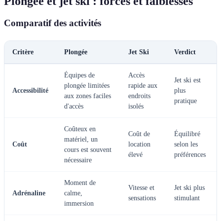
Plongée et jet ski : forces et faiblesses
Comparatif des activités
Critère
Plongée
Jet Ski
Verdict
Équipes de
Accès
Jet ski est
plongée limitées
rapide aux
Accessibilité
plus
aux zones faciles
endroits
pratique
d'accès
isolés
Coûteux en
Coût de
Équilibré
matériel, un
Coût
location
selon les
cours est souvent
élevé
préférences
nécessaire
Moment de
Vitesse et
Jet ski plus
Adrénaline
calme,
sensations
stimulant
immersion