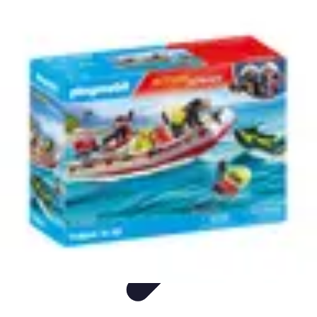
Plongée et Jet
Plongée
Équipement
Techniques
Techniques de Plongée
Tutoriels
Plongée et Jet