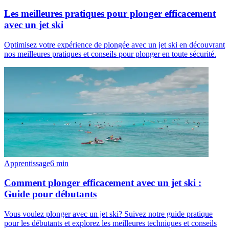
Les meilleures pratiques pour plonger efficacement
avec un jet ski
Optimisez votre expérience de plongée avec un jet ski en découvrant
nos meilleures pratiques et conseils pour plonger en toute sécurité.
Apprentissage
6
min
Comment plonger efficacement avec un jet ski :
Guide pour débutants
Vous voulez plonger avec un jet ski? Suivez notre guide pratique
pour les débutants et explorez les meilleures techniques et conseils