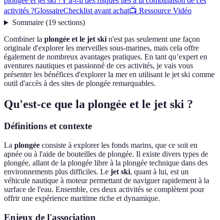
plongée et jet ski ?
Y a-t-il des risques liés à la combinaison de ces
activités ?
Glossaire
Checklist avant achat
📺 Ressource Vidéo
Sommaire
(
19
sections
)
Combiner la
plongée et le jet ski
n'est pas seulement une façon
originale d'explorer les merveilles sous-marines, mais cela offre
également de nombreux avantages pratiques. En tant qu’expert en
aventures nautiques et passionné de ces activités, je vais vous
présenter les bénéfices d'explorer la mer en utilisant le jet ski comme
outil d'accès à des sites de plongée remarquables.
Qu'est-ce que la plongée et le jet ski ?
Définitions et contexte
La
plongée
consiste à explorer les fonds marins, que ce soit en
apnée ou à l'aide de bouteilles de plongée. Il existe divers types de
plongée, allant de la plongée libre à la plongée technique dans des
environnements plus difficiles. Le
jet ski
, quant à lui, est un
véhicule nautique à moteur permettant de naviguer rapidement à la
surface de l'eau. Ensemble, ces deux activités se complètent pour
offrir une expérience maritime riche et dynamique.
Enjeux de l'association