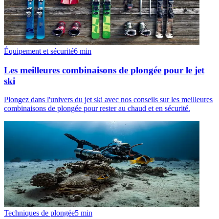
Équipement et sécurité
6
min
Les meilleures combinaisons de plongée pour le jet
ski
Plongez dans l'univers du jet ski avec nos conseils sur les meilleures
combinaisons de plongée pour rester au chaud et en sécurité.
Techniques de plongée
5
min