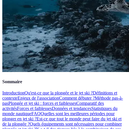
Sommaire
Introduction
Qu'est-ce que la plongée et le jet ski ?
Définitions et
contexte
Enjeux de l'association
Comment débuter ?
Méthode pas-à-
pas
Plongée et jet ski : forces et faiblesses
Comparatif des
activités
Forces et faiblesses
Données et tendances
Statistiques du
monde nautique
FAQ
Quelles sont les meilleures périodes pour
plonger en jet ski ?
Est-ce que tout le monde peut faire du jet ski et
de la plongée ?
Quels équipements sont nécessaires pour combiner