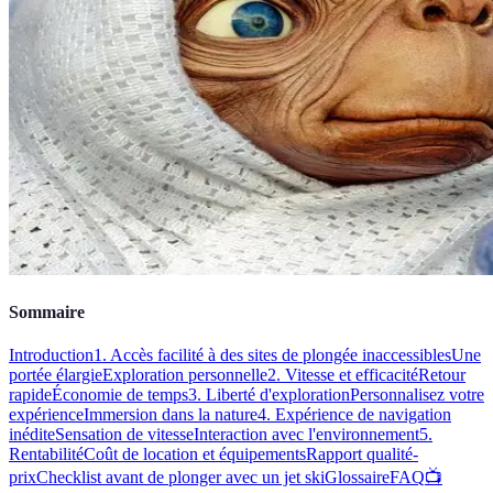
Sommaire
Introduction
1. Accès facilité à des sites de plongée inaccessibles
Une
portée élargie
Exploration personnelle
2. Vitesse et efficacité
Retour
rapide
Économie de temps
3. Liberté d'exploration
Personnalisez votre
expérience
Immersion dans la nature
4. Expérience de navigation
inédite
Sensation de vitesse
Interaction avec l'environnement
5.
Rentabilité
Coût de location et équipements
Rapport qualité-
prix
Checklist avant de plonger avec un jet ski
Glossaire
FAQ
📺