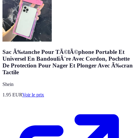
Sac Ã‰tanche Pour TÃ©lÃ©phone Portable Et
Universel En BandouliÃ¨re Avec Cordon, Pochette
De Protection Pour Nager Et Plonger Avec Ã‰cran
Tactile
Shein
1.95
EUR
Voir le prix