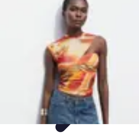
Plongée et Jet
Plongée
Équipement
Techniques
Techniques de Plongée
Tutoriels
Plongée et Jet