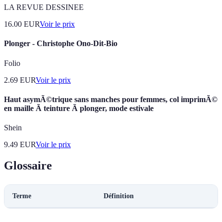
LA REVUE DESSINEE
16.00
EUR
Voir le prix
Plonger - Christophe Ono-Dit-Bio
Folio
2.69
EUR
Voir le prix
Haut asymÃ©trique sans manches pour femmes, col imprimÃ©
en maille Ã teinture Ã plonger, mode estivale
Shein
9.49
EUR
Voir le prix
Glossaire
Terme
Définition