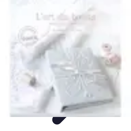
Plongée et Jet
Plongée
Équipement
Techniques
Techniques de Plongée
Tutoriels
Plongée et Jet