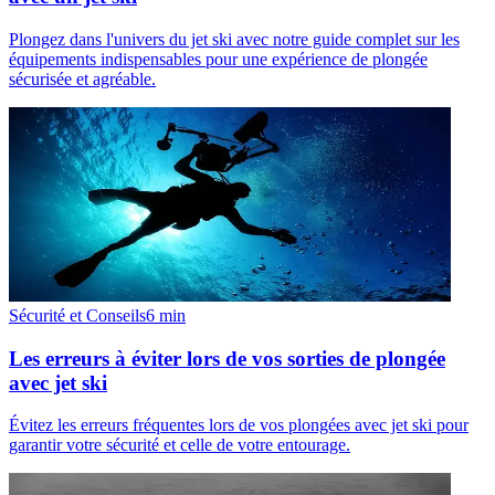
Plongez dans l'univers du jet ski avec notre guide complet sur les
équipements indispensables pour une expérience de plongée
sécurisée et agréable.
Sécurité et Conseils
6
min
Les erreurs à éviter lors de vos sorties de plongée
avec jet ski
Évitez les erreurs fréquentes lors de vos plongées avec jet ski pour
garantir votre sécurité et celle de votre entourage.