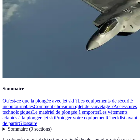
Sommaire
Qu'est-ce que la plongée avec jet ski ?
Les équipements de sécurité
incontournables
Comment choisir un gilet de sauvetage ?
Accessoires
technologiques
Le matériel de plongée à emporter
Les vêtements
adaptés à la plongée jet ski
Protéger votre équipement
Checklist avant
de partir
Glossaire
Sommaire
(
9
sections
)
La plongée avec jet ski est une activité de plus en plus prisée par les