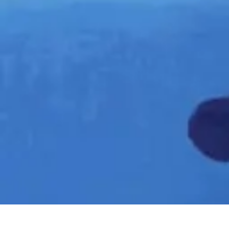
Plongée et Jet
Plongée
Équipement
Techniques
Techniques de Plongée
Tutoriels
Plongée et Jet