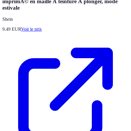
imprimÃ© en maille Ã teinture Ã plonger, mode
estivale
Shein
9.49
EUR
Voir le prix