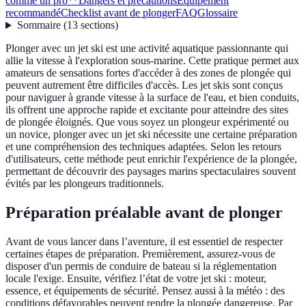
comme un pro**
Dangers et précautions
Équipement
recommandé
Checklist avant de plonger
FAQ
Glossaire
Sommaire
(
13
sections
)
Plonger avec un jet ski est une activité aquatique passionnante qui
allie la vitesse à l'exploration sous-marine. Cette pratique permet aux
amateurs de sensations fortes d'accéder à des zones de plongée qui
peuvent autrement être difficiles d'accès. Les jet skis sont conçus
pour naviguer à grande vitesse à la surface de l'eau, et bien conduits,
ils offrent une approche rapide et excitante pour atteindre des sites
de plongée éloignés. Que vous soyez un plongeur expérimenté ou
un novice, plonger avec un jet ski nécessite une certaine préparation
et une compréhension des techniques adaptées. Selon les retours
d'utilisateurs, cette méthode peut enrichir l'expérience de la plongée,
permettant de découvrir des paysages marins spectaculaires souvent
évités par les plongeurs traditionnels.
Préparation préalable avant de plonger
Avant de vous lancer dans l’aventure, il est essentiel de respecter
certaines étapes de préparation. Premièrement, assurez-vous de
disposer d'un permis de conduire de bateau si la réglementation
locale l'exige. Ensuite, vérifiez l’état de votre jet ski : moteur,
essence, et équipements de sécurité. Pensez aussi à la météo : des
conditions défavorables peuvent rendre la plongée dangereuse. Par