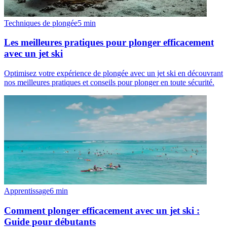
Techniques de plongée
5
min
Les meilleures pratiques pour plonger efficacement
avec un jet ski
Optimisez votre expérience de plongée avec un jet ski en découvrant
nos meilleures pratiques et conseils pour plonger en toute sécurité.
Apprentissage
6
min
Comment plonger efficacement avec un jet ski :
Guide pour débutants