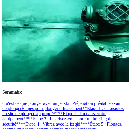
Sommaire
Qu'est-ce que plonger avec un jet ski ?
Préparation préalable avant
de plonger
Étapes pour plonger efficacement
**Étape 1 : Choisissez
un site de plongée approprié**
**Étape 2 : Préparez votre
équipement**
**Étape 3 : Inscrivez-vous pour un briefing de
sécurité**
**Étape 4 : Vibrez avec le jet ski**
**Étape 5 : Plongez