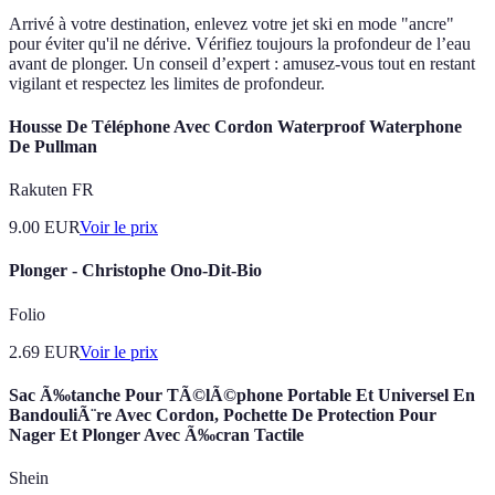
Arrivé à votre destination, enlevez votre jet ski en mode "ancre"
pour éviter qu'il ne dérive. Vérifiez toujours la profondeur de l’eau
avant de plonger. Un conseil d’expert : amusez-vous tout en restant
vigilant et respectez les limites de profondeur.
Housse De Téléphone Avec Cordon Waterproof Waterphone
De Pullman
Rakuten FR
9.00
EUR
Voir le prix
Plonger - Christophe Ono-Dit-Bio
Folio
2.69
EUR
Voir le prix
Sac Ã‰tanche Pour TÃ©lÃ©phone Portable Et Universel En
BandouliÃ¨re Avec Cordon, Pochette De Protection Pour
Nager Et Plonger Avec Ã‰cran Tactile
Shein