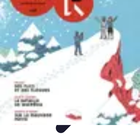
Plongée et Jet
Plongée
Équipement
Techniques
Techniques de Plongée
Tutoriels
Plongée et Jet