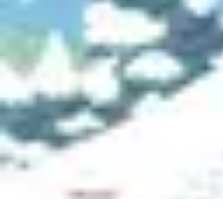
Plongée et Jet
Plongée
Équipement
Techniques
Techniques de Plongée
Tutoriels
Plongée et Jet