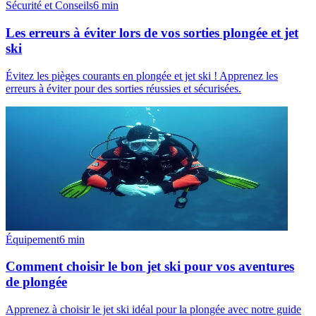
Sécurité et Conseils
6
min
Les erreurs à éviter lors de vos sorties plongée et jet
ski
Évitez les pièges courants en plongée et jet ski ! Apprenez les
erreurs à éviter pour des sorties réussies et sécurisées.
Équipement
6
min
Comment choisir le bon jet ski pour vos aventures
de plongée
Apprenez à choisir le jet ski idéal pour la plongée avec notre guide