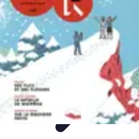
Plongée et Jet
Plongée
Équipement
Techniques
Techniques de Plongée
Tutoriels
Plongée et Jet