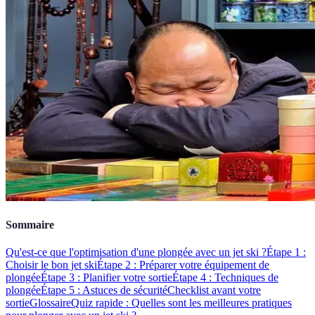
Sommaire
Qu'est-ce que l'optimisation d'une plongée avec un jet ski ?
Étape 1 :
Choisir le bon jet ski
Étape 2 : Préparer votre équipement de
plongée
Étape 3 : Planifier votre sortie
Étape 4 : Techniques de
plongée
Étape 5 : Astuces de sécurité
Checklist avant votre
sortie
Glossaire
Quiz rapide : Quelles sont les meilleures pratiques