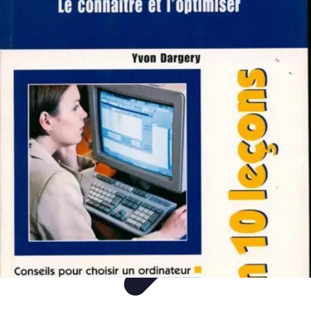
Plongée et Jet
Plongée
Équipement
Techniques
Techniques de Plongée
Tutoriels
Plongée et Jet