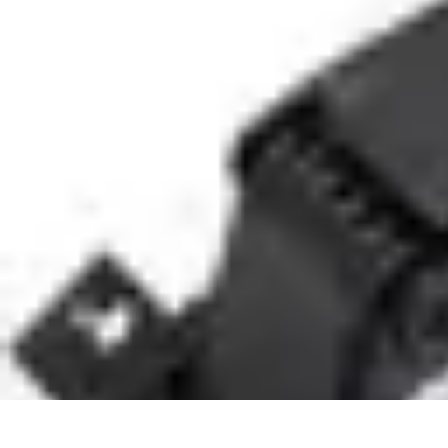
Plongée et Jet
Plongée
Équipement
Techniques
Techniques de Plongée
Tutoriels
Plongée et Jet