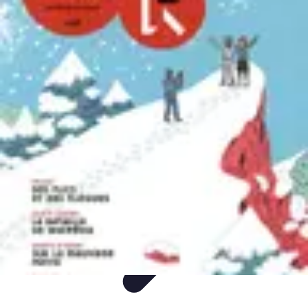
Plongée et Jet
Plongée
Équipement
Techniques
Techniques de Plongée
Tutoriels
Plongée et Jet