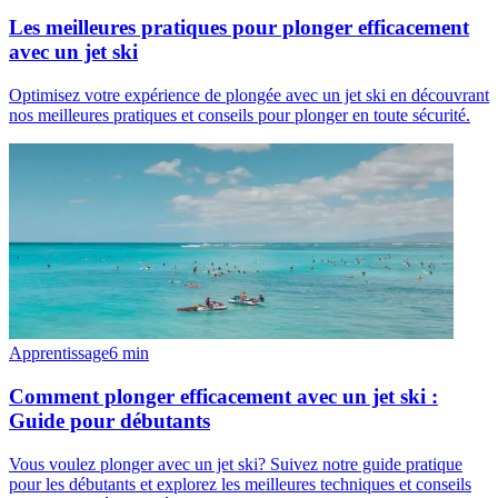
Les meilleures pratiques pour plonger efficacement
avec un jet ski
Optimisez votre expérience de plongée avec un jet ski en découvrant
nos meilleures pratiques et conseils pour plonger en toute sécurité.
Apprentissage
6
min
Comment plonger efficacement avec un jet ski :
Guide pour débutants
Vous voulez plonger avec un jet ski? Suivez notre guide pratique
pour les débutants et explorez les meilleures techniques et conseils