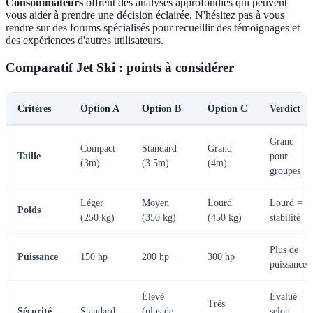
Consommateurs
offrent des analyses approfondies qui peuvent
vous aider à prendre une décision éclairée. N'hésitez pas à vous
rendre sur des forums spécialisés pour recueillir des témoignages et
des expériences d'autres utilisateurs.
Comparatif Jet Ski : points à considérer
Critères
Option A
Option B
Option C
Verdict
Grand
Compact
Standard
Grand
Taille
pour
(3m)
(3.5m)
(4m)
groupes
Léger
Moyen
Lourd
Lourd =
Poids
(250 kg)
(350 kg)
(450 kg)
stabilité
Plus de
Puissance
150 hp
200 hp
300 hp
puissance
Élevé
Évalué
Très
Sécurité
Standard
(plus de
selon