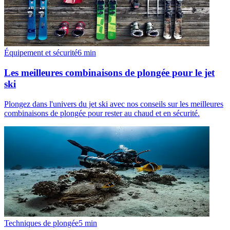
Équipement et sécurité
6
min
Les meilleures combinaisons de plongée pour le jet
ski
Plongez dans l'univers du jet ski avec nos conseils sur les meilleures
combinaisons de plongée pour rester au chaud et en sécurité.
Techniques de plongée
5
min