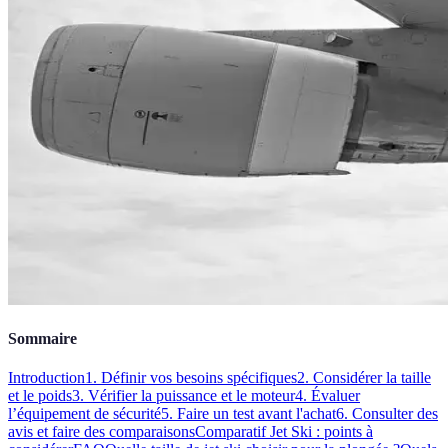
Sommaire
Introduction
1. Définir vos besoins spécifiques
2. Considérer la taille
et le poids
3. Vérifier la puissance et le moteur
4. Évaluer
l’équipement de sécurité
5. Faire un test avant l'achat
6. Consulter des
avis et faire des comparaisons
Comparatif Jet Ski : points à