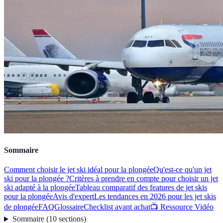
Sommaire
Comment choisir le jet ski idéal pour la plongée
Qu'est-ce qu'un jet
ski pour la plongée ?
Critères à prendre en compte pour choisir un jet
ski adapté à la plongée
Tableau comparatif des features de jet skis
pour la plongée
Avis d'expert
Les tendances en 2026 pour les jet skis
de plongée
FAQ
Glossaire
Checklist avant achat
📺 Ressource Vidéo
Sommaire
(
10
sections
)