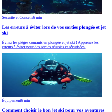
Sécurité et Conseils
6
min
Les erreurs à éviter lors de vos sorties plongée et jet
ski
Évitez les pièges courants en plongée et jet ski ! Apprenez les
erreurs à éviter pour des sorties réussies et sécurisées.
Équipement
6
min
Comment choisir le bon jet ski pour vos aventures