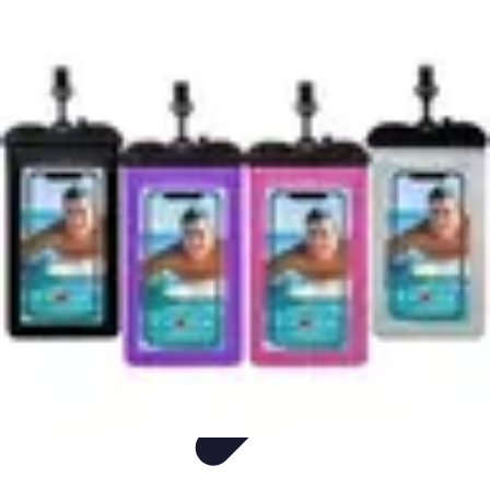
Plongée et Jet
Plongée
Équipement
Techniques
Techniques de Plongée
Tutoriels
Plongée et Jet