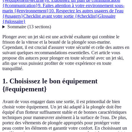
{#equipement-securite}
8. Établissez un plan de communication
{#communication}
9. Faites attention à votre environnement sous-
marin {#environnement}
10. Respectez les autres usagers de l'eau
{#usagers}
Checklist avant votre sortie {#checklist}
Glossaire
{#glossaire}
Sommaire
(
13
sections
)
Plonger avec un jet ski est une activité exaltante qui combine le
frisson de la vitesse et la beauté de la plongée sous-marine.
Cependant, il est crucial d'assurer votre sécurité et celle des autres en
suivant quelques recommandations essentielles. Cet article vous
propose dix astuces pour plonger en toute sécurité avec un jet ski,
afin que vous puissiez profiter de votre expérience en toute
tranquillité.
1. Choisissez le bon équipement
{#equipement}
Avant de vous engager dans une sortie, il est primordial de bien
choisir votre équipement. Un jet ski adapté à la plongée doit être
équipé d'un flotteur suffisament stable et de bonnes caractéristiques
techniques pour manœuvrer aisément à la surface de l'eau. De plus,
portez des vêtements de plongée appropriés pour protéger votre
peau contre les éléments et garantir votre confort. En choisissant un