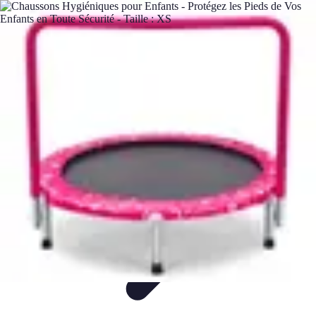
Plongée et Jet
Plongée
Équipement
Techniques
Techniques de Plongée
Tutoriels
Plongée et Jet