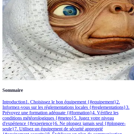
Sommaire
Introduction
1. Choisissez le bon équipement {#equipement}
2.
Informez-vous sur les réglementations locales {#reglementations}
3.
Prévoyez une formation adéquate {#formation}
4. Vérifiez les
conditions météorologiques {#meteo}
5. Jugez votre niveau
d'expérience {#experience}
6. Ne plongez jamais seul {#plongee-
seule}
7. Utilisez un équipement de sécurité approprié