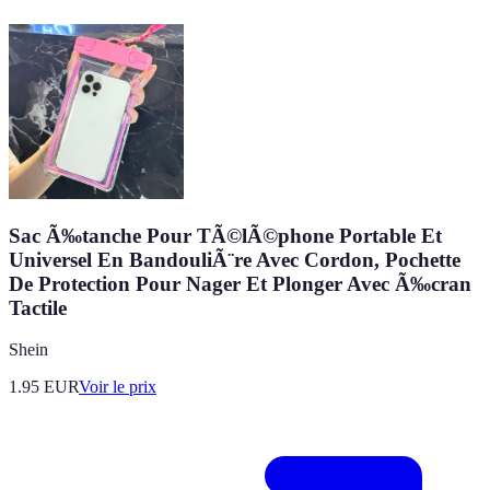
Sac Ã‰tanche Pour TÃ©lÃ©phone Portable Et
Universel En BandouliÃ¨re Avec Cordon, Pochette
De Protection Pour Nager Et Plonger Avec Ã‰cran
Tactile
Shein
1.95
EUR
Voir le prix