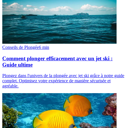
Conseils de Plongée
6
min
Comment plonger efficacement avec un jet ski :
Guide ultime
Plongez dans l'univers de la plongée avec jet ski grâce à notre guide
complet. Optimisez votre expérience de manière sécurisée et
agréable.