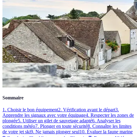
Sommaire
1. Choisir le bon équipement
2. Vérification avant le départ
3.
Apprendre les signaux avec votre équipage
4. Respecter les zones de
plongée
5. Utiliser un gilet de sauvetage adapté
6. Analyser les
conditions météo
7. Plonger en toute sécurité
8. Connaître les limites
de votre jet ski
9. Ne jamais plonger seul
10. Évaluer la faune marine