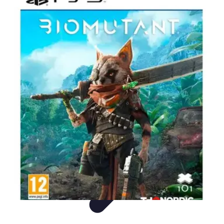
Plongée et Jet
Plongée
Équipement
Techniques
Techniques de Plongée
Tutoriels
Plongée et Jet