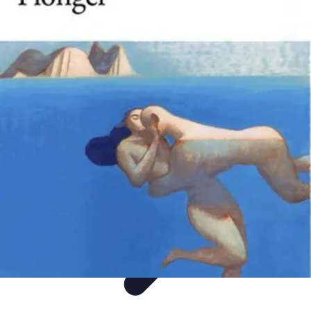
Plongée et Jet
Plongée
Équipement
Techniques
Techniques de Plongée
Tutoriels
Plongée et Jet