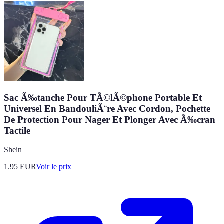
Sac Ã‰tanche Pour TÃ©lÃ©phone Portable Et
Universel En BandouliÃ¨re Avec Cordon, Pochette
De Protection Pour Nager Et Plonger Avec Ã‰cran
Tactile
Shein
1.95
EUR
Voir le prix