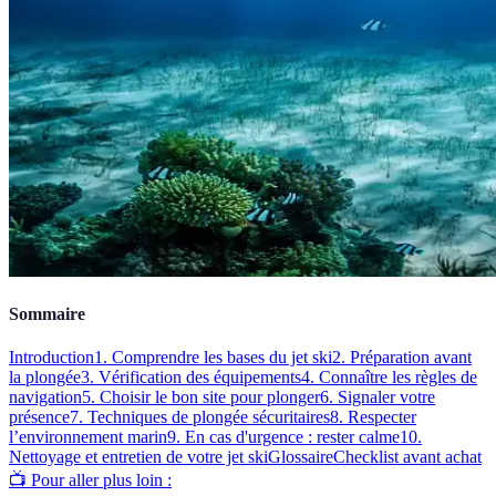
Sommaire
Introduction
1. Comprendre les bases du jet ski
2. Préparation avant
la plongée
3. Vérification des équipements
4. Connaître les règles de
navigation
5. Choisir le bon site pour plonger
6. Signaler votre
présence
7. Techniques de plongée sécuritaires
8. Respecter
l’environnement marin
9. En cas d'urgence : rester calme
10.
Nettoyage et entretien de votre jet ski
Glossaire
Checklist avant achat
📺 Pour aller plus loin :